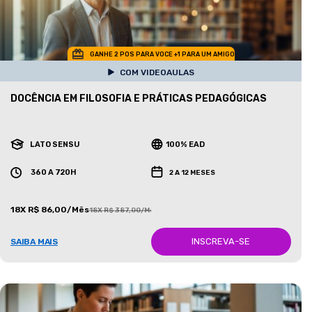
GANHE 2 POS PARA VOCE +1 PARA UM AMIGO
COM VIDEOAULAS
DOCÊNCIA EM FILOSOFIA E PRÁTICAS PEDAGÓGICAS
LATO SENSU
100% EAD
360 A 720H
2 A 12 MESES
18X R$ 86,00/Mês
18X R$ 387,00/Mês
INSCREVA-SE
SAIBA MAIS