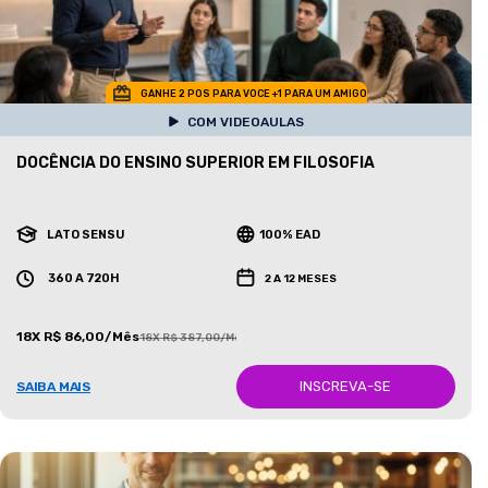
GANHE 2 POS PARA VOCE +1 PARA UM AMIGO
COM VIDEOAULAS
DOCÊNCIA DO ENSINO SUPERIOR EM FILOSOFIA
LATO SENSU
100% EAD
360 A 720H
2 A 12 MESES
18X R$ 86,00/Mês
18X R$ 387,00/Mês
INSCREVA-SE
SAIBA MAIS