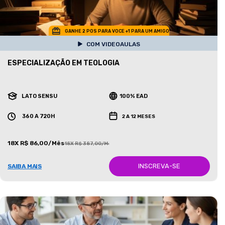
GANHE 2 POS PARA VOCE +1 PARA UM AMIGO
COM VIDEOAULAS
ESPECIALIZAÇÃO EM TEOLOGIA
LATO SENSU
100% EAD
360 A 720H
2 A 12 MESES
18X R$ 86,00/Mês
18X R$ 387,00/Mês
INSCREVA-SE
SAIBA MAIS