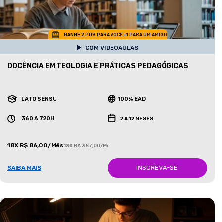
GANHE 2 POS PARA VOCE +1 PARA UM AMIGO
COM VIDEOAULAS
DOCÊNCIA EM TEOLOGIA E PRÁTICAS PEDAGÓGICAS
LATO SENSU
100% EAD
360 A 720H
2 A 12 MESES
18X R$ 86,00/Mês
18X R$ 387,00/Mês
INSCREVA-SE
SAIBA MAIS