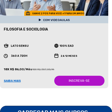
GANHE 2 POS PARA VOCE +1 PARA UM AMIGO
COM VIDEOAULAS
FILOSOFIA E SOCIOLOGIA
LATO SENSU
100% EAD
360 A 720H
2 A 12 MESES
18X R$ 86,00/Mês
18X R$ 387,00/Mês
INSCREVA-SE
SAIBA MAIS