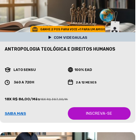
GANHE 2 POS PARA VOCE +1 PARA UM AMIGO
COM VIDEOAULAS
ANTROPOLOGIA TEOLÓGICA E DIREITOS HUMANOS
LATO SENSU
100% EAD
360 A 720H
2 A 12 MESES
18X R$ 86,00/Mês
18X R$ 387,00/Mês
INSCREVA-SE
SAIBA MAIS