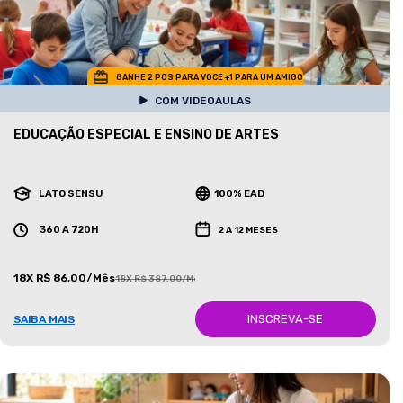
GANHE 2 POS PARA VOCE +1 PARA UM AMIGO
COM VIDEOAULAS
EDUCAÇÃO ESPECIAL E ENSINO DE ARTES
LATO SENSU
100% EAD
360 A 720H
2 A 12 MESES
18X R$ 86,00/Mês
18X R$ 387,00/Mês
INSCREVA-SE
SAIBA MAIS