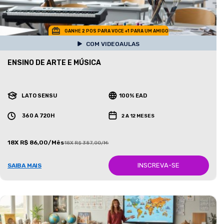
GANHE 2 POS PARA VOCE +1 PARA UM AMIGO
COM VIDEOAULAS
ENSINO DE ARTE E MÚSICA
LATO SENSU
100% EAD
360 A 720H
2 A 12 MESES
18X R$ 86,00/Mês
18X R$ 387,00/Mês
INSCREVA-SE
SAIBA MAIS