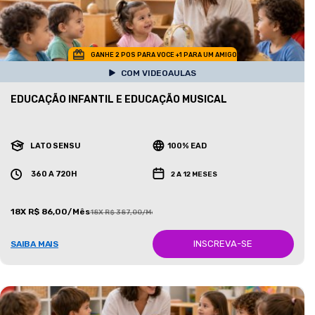
GANHE 2 POS PARA VOCE +1 PARA UM AMIGO
COM VIDEOAULAS
EDUCAÇÃO INFANTIL E EDUCAÇÃO MUSICAL
LATO SENSU
100% EAD
360 A 720H
2 A 12 MESES
18X R$ 86,00/Mês
18X R$ 387,00/Mês
INSCREVA-SE
SAIBA MAIS