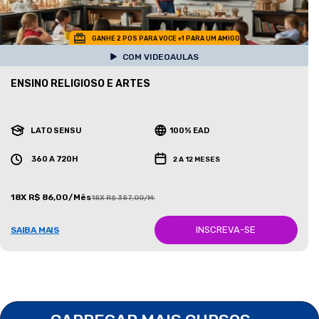
GANHE 2 POS PARA VOCE +1 PARA UM AMIGO
COM VIDEOAULAS
ENSINO RELIGIOSO E ARTES
LATO SENSU
100% EAD
360 A 720H
2 A 12 MESES
18X R$ 86,00/Mês
18X R$ 387,00/Mês
INSCREVA-SE
SAIBA MAIS