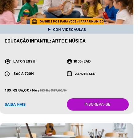
GANHE 2 POS PARA VOCE +1 PARA UM AMIGO
COM VIDEOAULAS
EDUCAÇÃO INFANTIL: ARTE E MÚSICA
LATO SENSU
100% EAD
360 A 720H
2 A 12 MESES
18X R$ 86,00/Mês
18X R$ 387,00/Mês
INSCREVA-SE
SAIBA MAIS