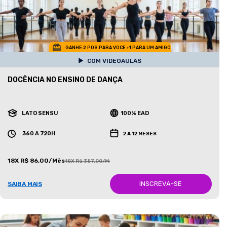
GANHE 2 POS PARA VOCE +1 PARA UM AMIGO
COM VIDEOAULAS
DOCÊNCIA NO ENSINO DE DANÇA
LATO SENSU
100% EAD
360 A 720H
2 A 12 MESES
18X R$ 86,00/Mês
18X R$ 387,00/Mês
INSCREVA-SE
SAIBA MAIS