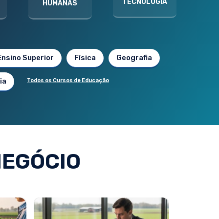
TECNOLOGIA
HUMANAS
Ensino Superior
Física
Geografia
ia
Todos os Cursos de Educação
EGÓCIO