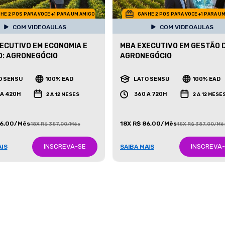
HE 2 POS PARA VOCE +1 PARA UM AMIGO
GANHE 2 POS PARA VOCE +1 PARA U
COM VIDEOAULAS
COM VIDEOAULAS
ECUTIVO EM ECONOMIA E
MBA EXECUTIVO EM GESTÃO 
: AGRONEGÓCIO
AGRONEGÓCIO
O SENSU
100% EAD
LATO SENSU
100% EAD
 A 420H
360 A 720H
2 A 12 MESES
2 A 12 MESE
86,00/Mês
18X R$ 86,00/Mês
18X R$ 387,00/Mês
18X R$ 387,00/Mê
INSCREVA-SE
INSCREVA
AIS
SAIBA MAIS