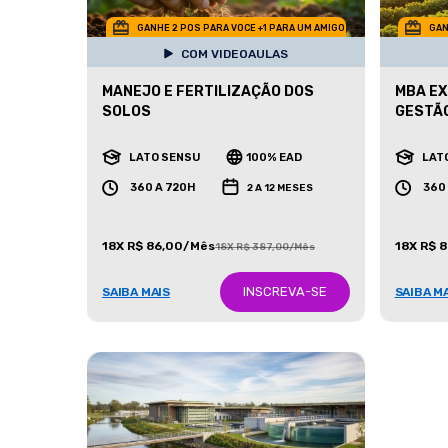
GANHE 2 POS PARA VOCE +1 PARA UM AMIGO
GAN
COM VIDEOAULAS
MANEJO E FERTILIZAÇÃO DOS
MBA EX
SOLOS
GESTÃO
LATO SENSU
100% EAD
LAT
360 A 720H
360
2 A 12 MESES
18X R$ 86,00/Mês
18X R$ 
18X R$ 387,00/Mês
INSCREVA-SE
SAIBA MAIS
SAIBA M