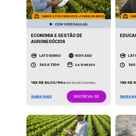
GANHE 2 POS PARA VOCE +1 PARA UM AMIGO
GAN
COM VIDEOAULAS
ECONOMIA E GESTÃO DE
EDUCA
AGRONEGÓCIOS
LATO SENSU
100% EAD
LAT
360 A 720H
360
2 A 12 MESES
18X R$ 86,00/Mês
18X R$ 
18X R$ 387,00/Mês
INSCREVA-SE
SAIBA MAIS
SAIBA M