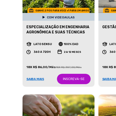
GANHE 2 POS PARA VOCE +1 PARA UM AMIGO
GAN
COM VIDEOAULAS
ESPECIALIZAÇÃO EM ENGENHARIA
GESTÃO
AGRONÔMICA E SUAS TÉCNICAS
LATO SENSU
100% EAD
LAT
360 A 720H
360
2 A 12 MESES
18X R$ 86,00/Mês
18X R$ 
18X R$ 387,00/Mês
INSCREVA-SE
SAIBA MAIS
SAIBA M