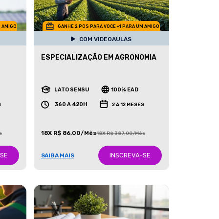
M AMIGO
GANHE 2 POS PARA VOCE +1 PARA UM AMIGO
COM VIDEOAULAS
ESPECIALIZAÇÃO EM AGRONOMIA
LATO SENSU
100% EAD
360 A 420H
S
2 A 12 MESES
18X R$ 86,00/Mês
s
18X R$ 387,00/Mês
-SE
INSCREVA-SE
SAIBA MAIS