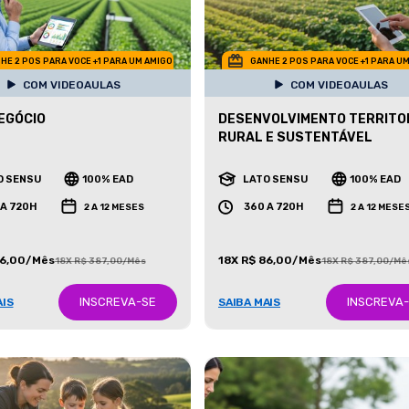
HE 2 POS PARA VOCE +1 PARA UM AMIGO
GANHE 2 POS PARA VOCE +1 PARA U
COM VIDEOAULAS
COM VIDEOAULAS
EGÓCIO
DESENVOLVIMENTO TERRITO
RURAL E SUSTENTÁVEL
O SENSU
100% EAD
LATO SENSU
100% EAD
 A 720H
360 A 720H
2 A 12 MESES
2 A 12 MESE
86,00/Mês
18X R$ 86,00/Mês
18X R$ 387,00/Mês
18X R$ 387,00/Mê
INSCREVA-SE
INSCREVA
AIS
SAIBA MAIS