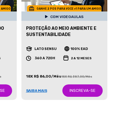
M AMIGO
GANHE 2 POS PARA VOCE +1 PARA UM AMIGO
COM VIDEOAULAS
DO
PROTEÇÃO AO MEIO AMBIENTE E
SUSTENTABILIDADE
LATO SENSU
100% EAD
360 A 720H
S
2 A 12 MESES
18X R$ 86,00/Mês
s
18X R$ 387,00/Mês
-SE
INSCREVA-SE
SAIBA MAIS