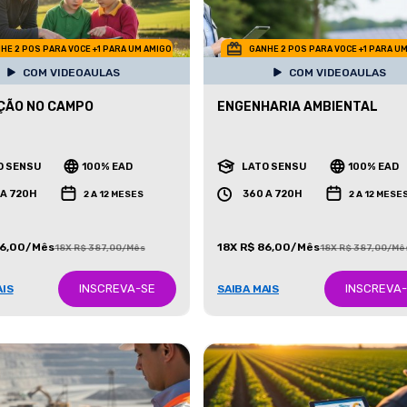
HE 2 POS PARA VOCE +1 PARA UM AMIGO
GANHE 2 POS PARA VOCE +1 PARA U
COM VIDEOAULAS
COM VIDEOAULAS
ÇÃO NO CAMPO
ENGENHARIA AMBIENTAL
O SENSU
100% EAD
LATO SENSU
100% EAD
 A 720H
360 A 720H
2 A 12 MESES
2 A 12 MESE
86,00/Mês
18X R$ 86,00/Mês
18X R$ 387,00/Mês
18X R$ 387,00/Mê
INSCREVA-SE
INSCREVA
AIS
SAIBA MAIS