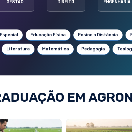
GESTÃO
DIREITO
ENGENHARIA
Especial
Educação Física
Ensino a Distância
Literatura
Matemática
Pedagogia
Teolog
RADUAÇÃO EM AGRON