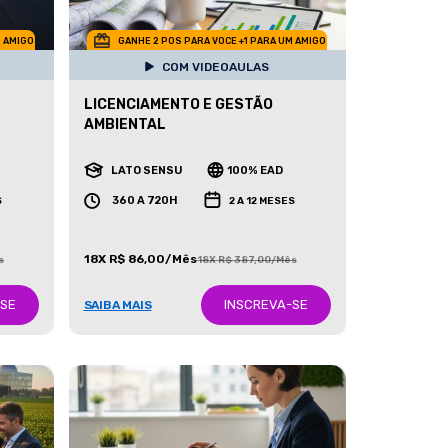
M AMIGO
GANHE 2 POS PARA VOCE +1 PARA UM AMIGO
COM VIDEOAULAS
LICENCIAMENTO E GESTÃO
AMBIENTAL
LATO SENSU
100% EAD
360 A 720H
S
2 A 12 MESES
18X R$ 86,00/Mês
s
18X R$ 387,00/Mês
-SE
INSCREVA-SE
SAIBA MAIS