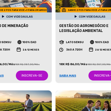
HE 2 POS PARA VOCE +1 PARA UM AMIGO
GANHE 2 POS PARA VOCE +1 PARA U
COM VIDEOAULAS
COM VIDEOAULAS
 DE MINERAÇÃO
GESTÃO DO AGRONEGÓCIO E
LEGISLAÇÃO AMBIENTAL
O SENSU
100% EAD
LATO SENSU
100% EAD
 A 720H
360 A 720H
2 A 12 MESES
2 A 12 MESE
86,00/Mês
18X R$ 86,00/Mês
18X R$ 387,00/Mês
18X R$ 387,00/Mê
INSCREVA-SE
INSCREVA
AIS
SAIBA MAIS