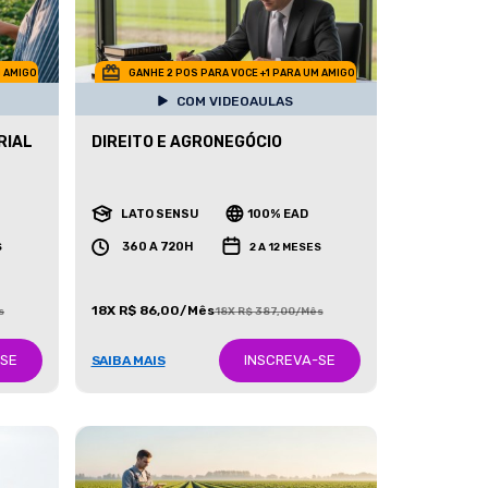
M AMIGO
GANHE 2 POS PARA VOCE +1 PARA UM AMIGO
COM VIDEOAULAS
RIAL
DIREITO E AGRONEGÓCIO
LATO SENSU
100% EAD
360 A 720H
S
2 A 12 MESES
18X R$ 86,00/Mês
s
18X R$ 387,00/Mês
-SE
INSCREVA-SE
SAIBA MAIS