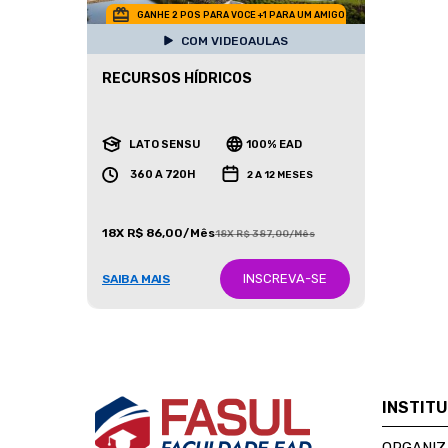
GANHE 2 POS PARA VOCE +1 PARA UM AMIGO
COM VIDEOAULAS
RECURSOS HÍDRICOS
LATO SENSU
100% EAD
360 A 720H
2 A 12 MESES
18X R$ 86,00/Mês
18X R$ 387,00/Mês
INSCREVA-SE
SAIBA MAIS
INSTIT