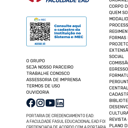
ORGANIZ
CORPO 
QUEM S
MODALID
PROCESS
REGIMEN
FORMAS 
PROJETO
EXTENSÃ
SOCIAL
O GRUPO
COMISSÃ
SEJA NOSSO PARCEIRO
EGRESSO
TRABALHE CONOSCO
FORMAT
ASSESSORIA DE IMPRENSA
PERGUNT
TERMOS DE USO
CENTRAL
OUVIDORIA
CADASTR
BIBLIOT
DESENVO
CULTUR
PORTARIA DE CREDENCIAMENTO EAD:
REVISTA 
A FACULDADE FASUL EDUCACIONAL EAD FOI
PLANO D
CREDENCIADA DE ACORDO COM A PORTARIA