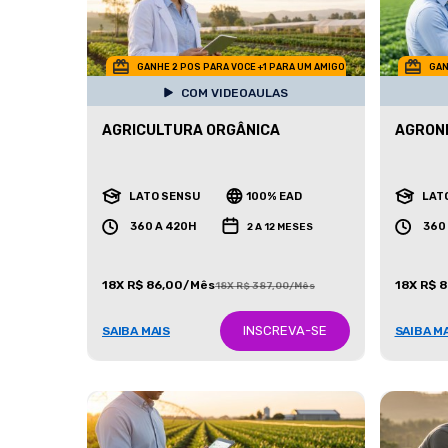
GANHE 2 POS PARA VOCE +1 PARA UM AMIGO
GAN
COM VIDEOAULAS
AGRICULTURA ORGÂNICA
AGRON
LATO SENSU
100% EAD
LAT
360 A 420H
360
2 A 12 MESES
18X R$ 86,00/Mês
18X R$ 
18X R$ 387,00/Mês
INSCREVA-SE
SAIBA MAIS
SAIBA M