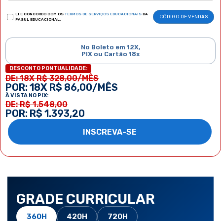
LI E CONCORDO COM OS
TERMOS DE SERVIÇOS EDUCACIONAIS
DA
CÓDIGO DE VENDAS
FASUL EDUCACIONAL.
No Boleto em 12X,
PIX ou Cartão 18x
DESCONTO PONTUALIDADE:
DE: 18X R$ 328,00/MÊS
POR: 18X R$ 86,00/MÊS
À VISTA NO PIX:
DE: R$ 1.548,00
POR: R$ 1.393,20
INSCREVA-SE
GRADE CURRICULAR
360H
420H
720H