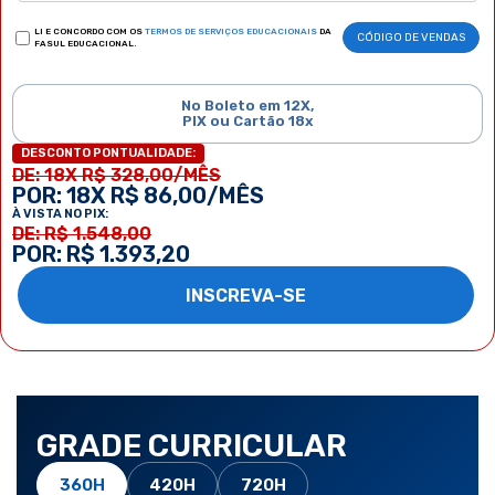
LI E CONCORDO COM OS
TERMOS DE SERVIÇOS EDUCACIONAIS
DA
CÓDIGO DE VENDAS
FASUL EDUCACIONAL.
No Boleto em 12X,
PIX ou Cartão 18x
DESCONTO PONTUALIDADE:
DE: 18X R$ 328,00/MÊS
POR: 18X R$ 86,00/MÊS
À VISTA NO PIX:
DE: R$ 1.548,00
POR: R$ 1.393,20
INSCREVA-SE
GRADE CURRICULAR
360H
420H
720H